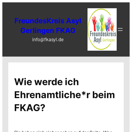
Zum
Inhalt
FreundesKreis Asyl
springen
Gerlingen FKAG
info@fkasyl.de
Wie werde ich
Ehrenamtliche*r beim
FKAG?