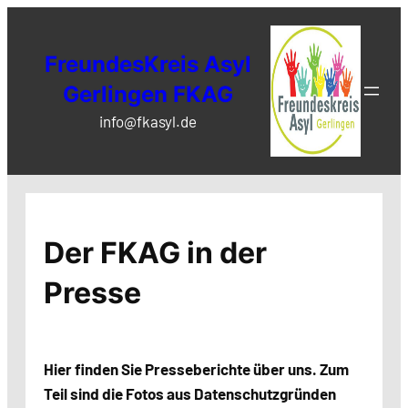
Zum
Inhalt
FreundesKreis Asyl
springen
Gerlingen FKAG
info@fkasyl.de
Der FKAG in der
Presse
Hier finden Sie Presseberichte über uns. Zum
Teil sind die Fotos aus Datenschutzgründen